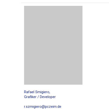
Rafael Smigiero,
Grafiker / Developer
r.szmigiero@pczeim.de