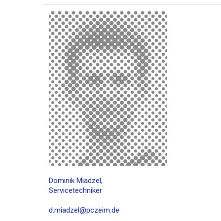
Dominik Miadzel,
Servicetechniker
d.miadzel@pczeim.de